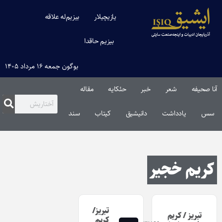
یازیچیلار
بیزیم‌له علاقه
بیزیم حاقدا
بوگون جمعه ۱۶ مرداد ۱۴۰۵
آنا صحیفه
شعر
خبر
حئکایه
مقاله‌
سس
یادداشت
دانیشیق
کیتاب
سند
کریم خجیر
تبریز/
تبریز / کریم
کریم