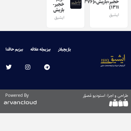
خجیر«باریش»(۱۳۷۶-
خجیر-
۱۳۱۱)
باریش
ایشیق
ایشیق
یازیچیلار
بیزیم‌له علاقه
بیزیم حاقدا
طراحی و اجرا: استودیو مُصوّر
Powered By