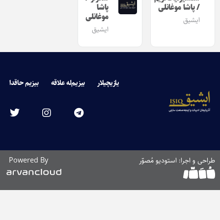
/ پاشا موغانلی
پاشا
موغانلی
ایشیق
ایشیق
یازیچیلار
بیزیم‌له علاقه
بیزیم حاقدا
طراحی و اجرا: استودیو مُصوّر
Powered By