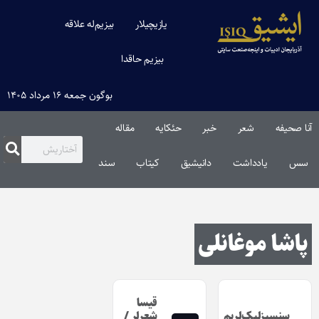
یازیچیلار
بیزیم‌له علاقه
بیزیم حاقدا
بوگون جمعه ۱۶ مرداد ۱۴۰۵
آنا صحیفه
شعر
خبر
حئکایه
مقاله‌
سس
یادداشت
دانیشیق
کیتاب
سند
پاشا موغانلی
قیسا
سنسیزلیک‌لریم
شعرلر /