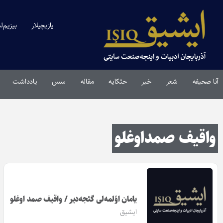
یازیچیلار
بیزیم‌ل
آنا صحیفه
شعر
خبر
حئکایه
مقاله‌
سس
یادداشت
واقیف صمداوغلو
یامان اؤلمه‌لی گئجه‌دیر / واقیف صمد اوغلو
ایشیق