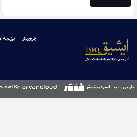
یازیچیلار
بیزیم‌له ع
طراحی و اجرا: استودیو مُصوّر
wered By