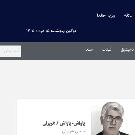
ه علاقه
بیزیم حاقدا
بوگون پنجشنبه ۱۵ مرداد ۱۴۰۵
دانیشیق
کیتاب
سند
یاواش- یاواش / هریزلی
حاجی هریزلی