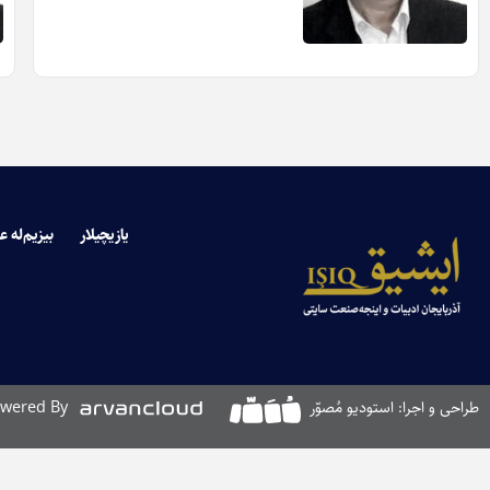
یازیچیلار
بیزیم‌له ع
طراحی و اجرا: استودیو مُصوّر
wered By