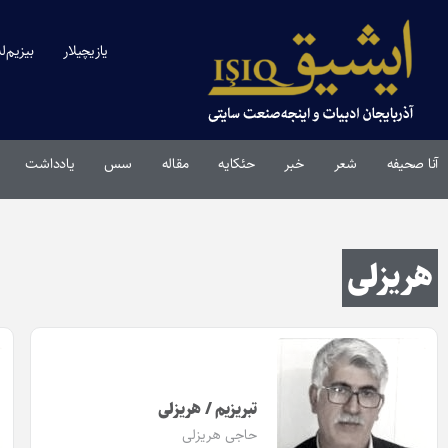
یازیچیلار
بیزیم‌ل
آنا صحیفه
شعر
خبر
حئکایه
مقاله‌
سس
یادداشت
هریزلی
تبریزیم / هریزلی
حاجی هریزلی