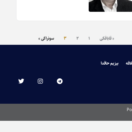
« قاباقکی
۱
۲
۳
سونراکی »
لاقه
بیزیم حاقدا
Po