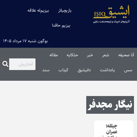
یازیچیلار
بیزیم‌له علاقه
بیزیم حاقدا
بوگون شنبه ۱۷ مرداد ۱۴۰۵
آنا صحیفه
شعر
خبر
حئکایه
مقاله‌
سس
یادداشت
دانیشیق
کیتاب
سند
نیگار مجدفر
چیلله؛
عمران