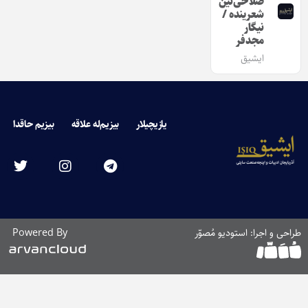
صلاحی‌نین
شعرینده /
نیگار
مجدفر
ایشیق
یازیچیلار
بیزیم‌له علاقه
بیزیم حاقدا
طراحی و اجرا: استودیو مُصوّر
Powered By