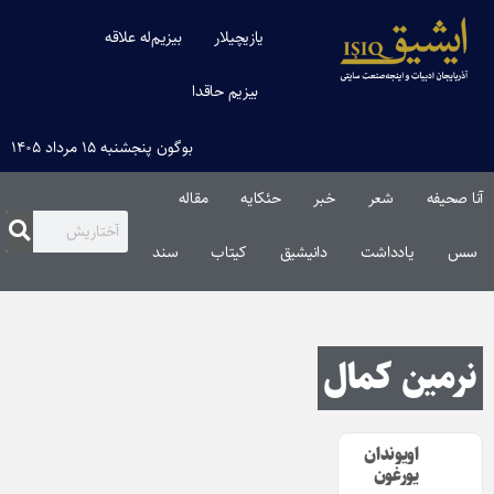
یازیچیلار
بیزیم‌له علاقه
بیزیم حاقدا
بوگون پنجشنبه ۱۵ مرداد ۱۴۰۵
آنا صحیفه
شعر
خبر
حئکایه
مقاله‌
سس
یادداشت
دانیشیق
کیتاب
سند
نرمین کمال
اویوندان
یورغون