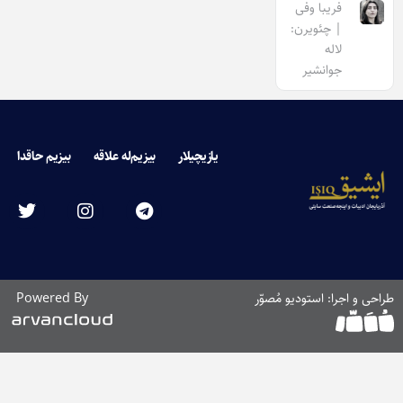
فریبا وفی
| چئویرن:
لاله
جوانشیر
یازیچیلار
بیزیم‌له علاقه
بیزیم حاقدا
طراحی و اجرا: استودیو مُصوّر
Powered By