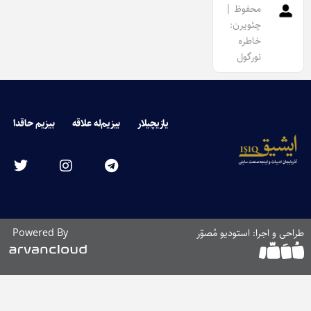
محفوظ |
چئویرن:
خاطره
نورگول
یازیچیلار
بیزیم‌له علاقه
بیزیم حاقدا
طراحی و اجرا: استودیو مُصوّر
Powered By