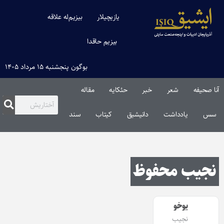
یازیچیلار
بیزیم‌له علاقه
بیزیم حاقدا
بوگون پنجشنبه ۱۵ مرداد ۱۴۰۵
آنا صحیفه
شعر
خبر
حئکایه
مقاله‌
سس
یادداشت
دانیشیق
کیتاب
سند
نجیب محفوظ
یوخو
نجیب