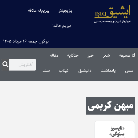
یازیچیلار
بیزیم‌له علاقه
بیزیم حاقدا
بوگون جمعه ۱۶ مرداد ۱۴۰۵
آنا صحیفه
شعر
خبر
حئکایه
مقاله‌
سس
یادداشت
دانیشیق
کیتاب
سند
میهن کریمی
«تایسیز
سئوگی‏‫»