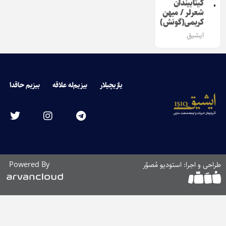
کیتابیندان
شعرلر / میهن
کریمی(گونش)
ایشیق
یازیچیلار
بیزیم‌له علاقه
بیزیم حاقدا
طراحی و اجرا: استودیو مُصوّر
Powered By