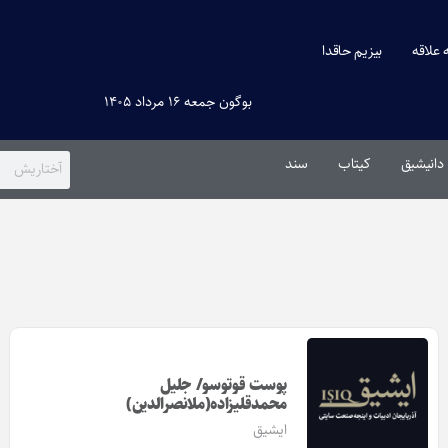
ه علاقه
بیزیم حاقدا
بوگون جمعه ۱۶ مرداد ۱۴۰۵
دانیشیق
کیتاب
سند
پوست قوتوسو/ جلیل
محمدقلی‎زاده(ملانصرالدین)
ایشیق