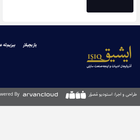
یازیچیلار
بیزیم‌له ع
طراحی و اجرا: استودیو مُصوّر
wered By