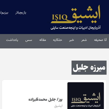
یازیچیلار
بیزیم‌ل
آنا صحیفه
شعر
خبر
حئکایه
مقاله‌
سس
یادداشت
میرزه جلیل
بوز/ جلیل محمدقلیزاده
ایشیق