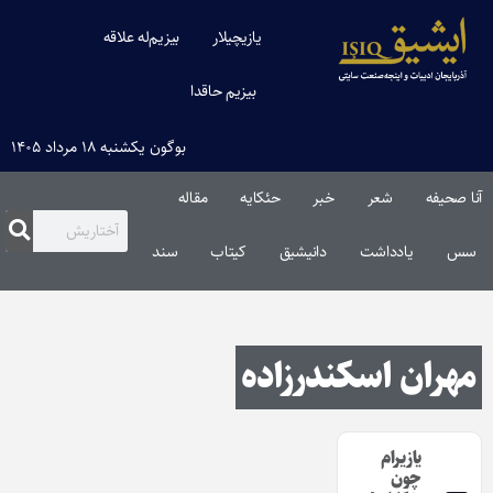
یازیچیلار
بیزیم‌له علاقه
بیزیم حاقدا
بوگون یکشنبه ۱۸ مرداد ۱۴۰۵
آنا صحیفه
شعر
خبر
حئکایه
مقاله‌
سس
یادداشت
دانیشیق
کیتاب
سند
مهران اسکندرزاده
یازیرام
چون