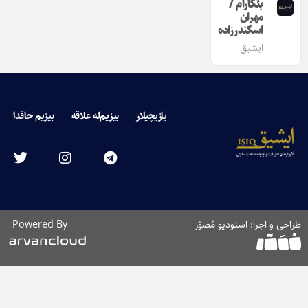
بئکارام /
مهران
اسکندرزاده
ایشیق
یازیچیلار
بیزیم‌له علاقه
بیزیم حاقدا
طراحی و اجرا: استودیو مُصوّر
Powered By