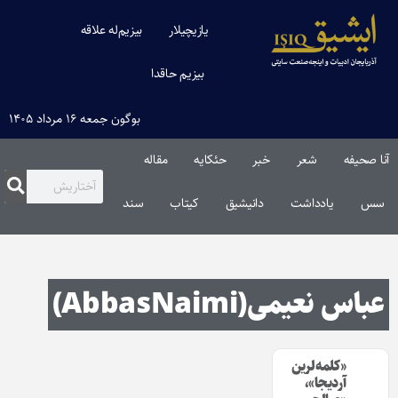
یازیچیلار
بیزیم‌له علاقه
بیزیم حاقدا
بوگون جمعه ۱۶ مرداد ۱۴۰۵
آنا صحیفه
شعر
خبر
حئکایه
مقاله‌
سس
یادداشت
دانیشیق
کیتاب
سند
عباس نعیمی(AbbasNaimi)
«کلمه‌لرین
آردیجا»،