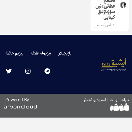
«صالح
عطائی»‌نین
سؤزبازلیق
کیتابی
عباس نعیمی
یازیچیلار
بیزیم‌له علاقه
بیزیم حاقدا
طراحی و اجرا: استودیو مُصوّر
Powered By