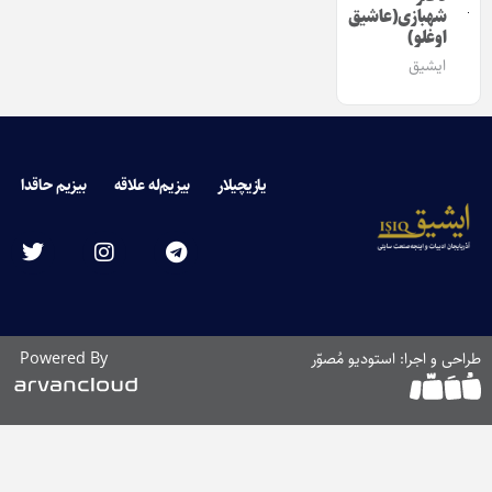
شهبازی(عاشیق
اوغلو)
ایشیق
یازیچیلار
بیزیم‌له علاقه
بیزیم حاقدا
طراحی و اجرا: استودیو مُصوّر
Powered By