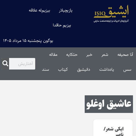
یازیچیلار
بیزیم‌له علاقه
بیزیم حاقدا
بوگون پنجشنبه ۱۵ مرداد ۱۴۰۵
آنا صحیفه
شعر
خبر
حئکایه
مقاله‌
سس
یادداشت
دانیشیق
کیتاب
سند
عاشیق اوغلو
ایکی شعر/
ناصر