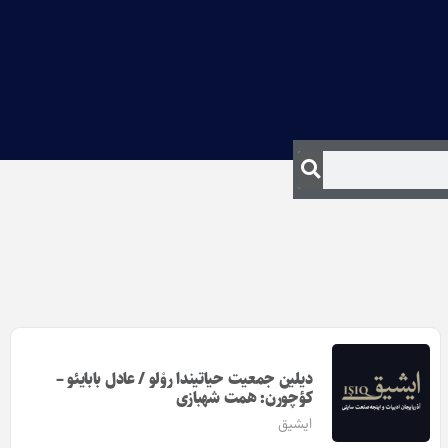
دیلین جمعیت حیاتیندا روْلو / عادل بابایئو –
کؤچورن: همت شهبازی
ایشیق