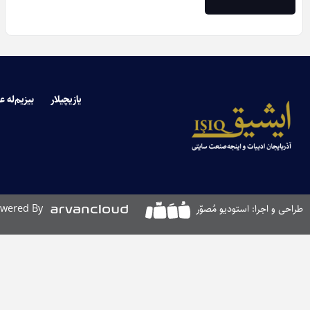
یازیچیلار
بیزیم‌له ع
طراحی و اجرا: استودیو مُصوّر
wered By