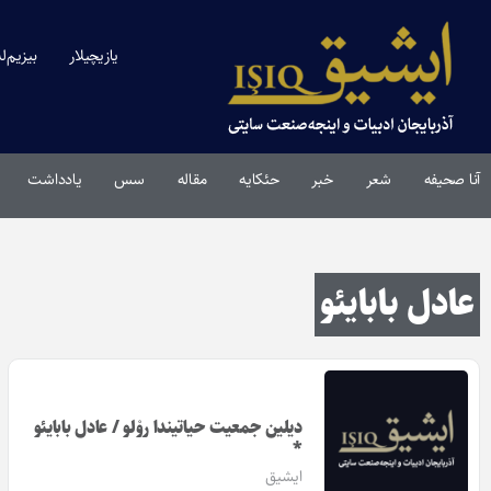
یازیچیلار
بیزیم‌ل
آنا صحیفه
شعر
خبر
حئکایه
مقاله‌
سس
یادداشت
عادل بابایئو
دیلین جمعیت حیاتیندا روْلو / عادل بابایئو
*
ایشیق