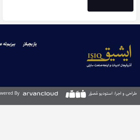
یازیچیلار
بیزیم‌له ع
طراحی و اجرا: استودیو مُصوّر
wered By