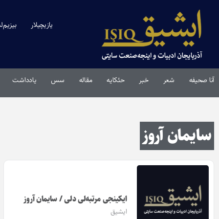
یازیچیلار
بیزیم‌ل
آنا صحیفه
شعر
خبر
حئکایه
مقاله‌
سس
یادداشت
سایمان آروز
ایکینجی مرتبه‌لی دلی / سایمان آروز
ایشیق