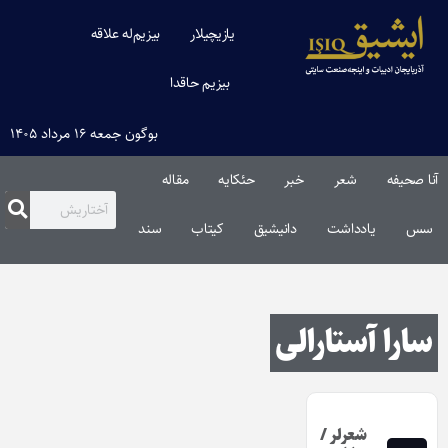
یازیچیلار
بیزیم‌له علاقه
بیزیم حاقدا
بوگون جمعه ۱۶ مرداد ۱۴۰۵
آنا صحیفه
شعر
خبر
حئکایه
مقاله‌
سس
یادداشت
دانیشیق
کیتاب
سند
سارا آستارالی
شعرلر /