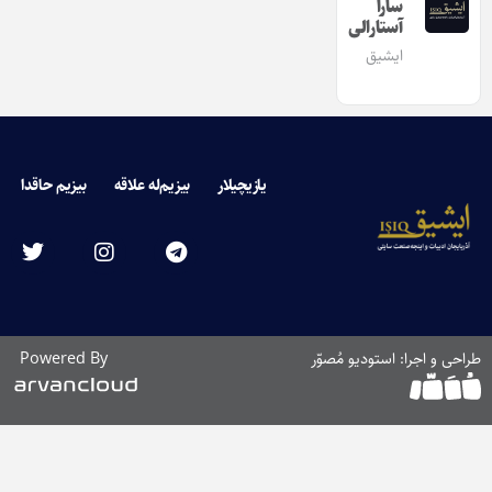
سارا
آستارالی
ایشیق
یازیچیلار
بیزیم‌له علاقه
بیزیم حاقدا
طراحی و اجرا: استودیو مُصوّر
Powered By