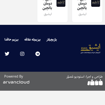
دومان
دومان
یالچین
یالچین
ایشیق
ایشیق
یازیچیلار
بیزیم‌له علاقه
بیزیم حاقدا
طراحی و اجرا: استودیو مُصوّر
Powered By