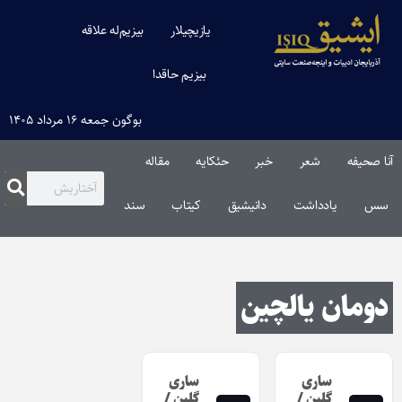
یازیچیلار
بیزیم‌له علاقه
بیزیم حاقدا
بوگون جمعه ۱۶ مرداد ۱۴۰۵
آنا صحیفه
شعر
خبر
حئکایه
مقاله‌
سس
یادداشت
دانیشیق
کیتاب
سند
دومان یالچین
ساری
ساری
گلین /
گلین /