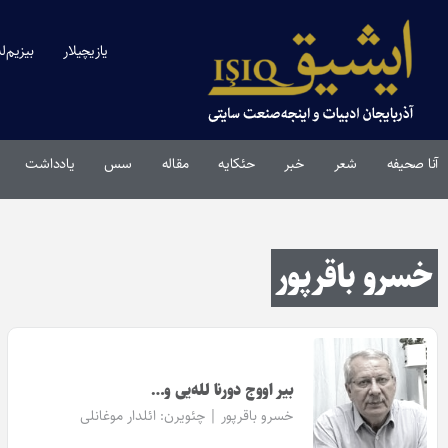
یازیچیلار
بیزیم‌ل
آنا صحیفه
شعر
خبر
حئکایه
مقاله‌
سس
یادداشت
خسرو باقرپور
بیر اووج دورنا لـله‌یی و…
خسرو باقرپور | چئویرن:
ائلدار موغانلی