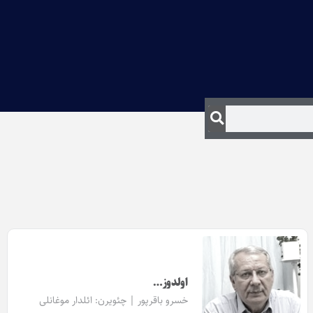
اولدوز…
خسرو باقرپور | چئویرن:
ائلدار موغانلی