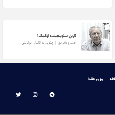
نارین سئوینجینده اؤلمک!
خسرو باقرپور | چئویرن:
ائلدار موغانلی
لاقه
بیزیم حاقدا