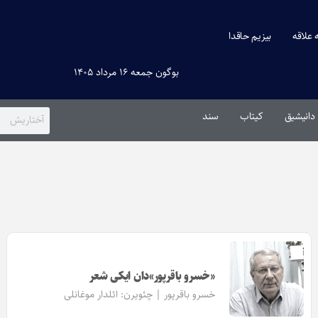
ه علاقه
بیزیم حاقدا
بوگون جمعه ۱۶ مرداد ۱۴۰۵
دانیشیق
کیتاب
سند
«خسرو باقرپور»دان ایکی شعر
خسرو باقرپور | چئویرن:
ائلدار موغانلی