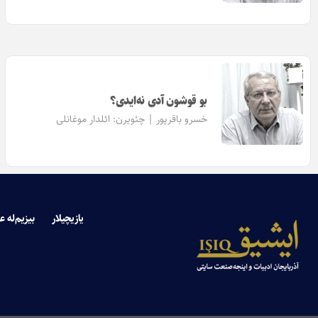
بو قوشون آدی نه‌ایدی؟
خسرو باقرپور | چئویرن:
ائلدار موغانلی
یازیچیلار
بیزیم‌له ع