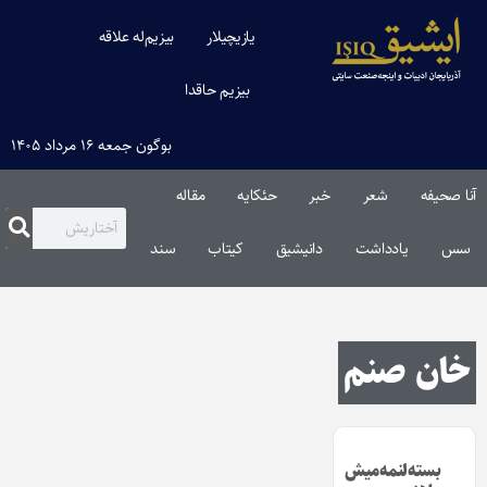
یازیچیلار
بیزیم‌له علاقه
بیزیم حاقدا
بوگون جمعه ۱۶ مرداد ۱۴۰۵
آنا صحیفه
شعر
خبر
حئکایه
مقاله‌
سس
یادداشت
دانیشیق
کیتاب
سند
خان صنم
بسته‌لنمه‌میش