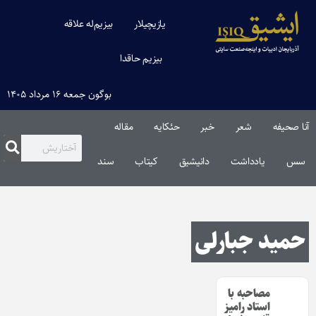
یازیچیلار
بیزیم‌له علاقه
بیزیم حاقدا
بوگون جمعه ۱۶ مرداد ۱۴۰۵
آنا صحیفه
شعر
خبر
حئکایه
مقاله‌
سس
یادداشت
دانیشیق
کیتاب
سند
حمید جبارلی
مصاحبه با
استاد رامیز