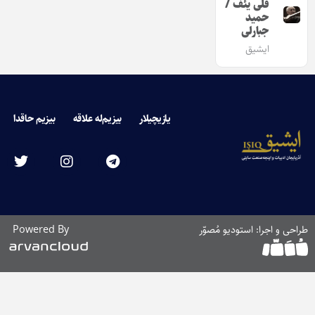
قلی یئف /
حمید
جبارلی
ایشیق
یازیچیلار
بیزیم‌له علاقه
بیزیم حاقدا
طراحی و اجرا: استودیو مُصوّر
Powered By