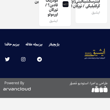
مودریک
اینترسکشینالیتی‌(intersectionality)نین
قادین؟ /
گرکلیلیگی / تورکان اورمولو
تورکان
ایشیق
اورمولو
ایشیق
یازیچیلار
بیزیم‌له علاقه
بیزیم حاقدا
طراحی و اجرا: استودیو مُصوّر
Powered By