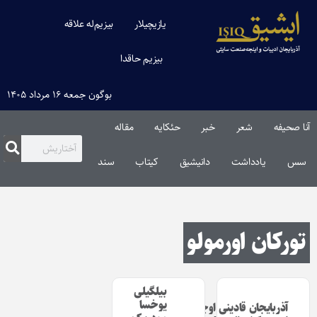
یازیچیلار
بیزیم‌له علاقه
بیزیم حاقدا
بوگون جمعه ۱۶ مرداد ۱۴۰۵
آنا صحیفه
شعر
خبر
حئکایه
مقاله‌
سس
یادداشت
دانیشیق
کیتاب
سند
تورکان اورمولو
بیلگیلی
یوخسا
آذربایجان قادینی اوچون