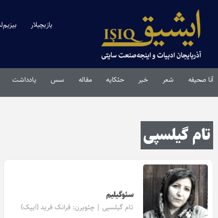
یازیچیلار
بیزیم‌ل
آنا صحیفه
شعر
خبر
حئکایه
مقاله‌
سس
یادداشت
تام گیلسپی
سئوگیلیم
تام گیلسپی | چئویرن:
فرانک فرید (ایپک)