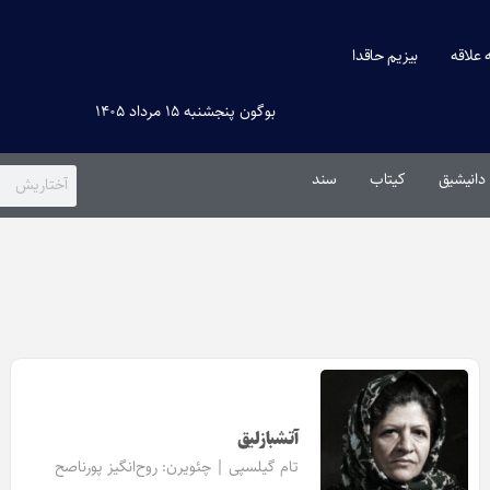
ه علاقه
بیزیم حاقدا
بوگون پنجشنبه ۱۵ مرداد ۱۴۰۵
دانیشیق
کیتاب
سند
آتشبازلیق
تام گیلسپی | چئویرن:
روح‌انگیز پورناصح