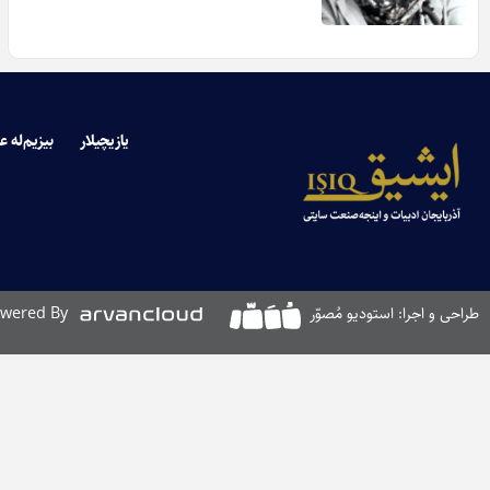
یازیچیلار
بیزیم‌له ع
طراحی و اجرا: استودیو مُصوّر
wered By