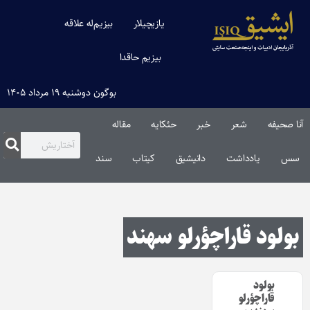
یازیچیلار
بیزیم‌له علاقه
بیزیم حاقدا
بوگون دوشنبه ۱۹ مرداد ۱۴۰۵
آنا صحیفه
شعر
خبر
حئکایه
مقاله‌
سس
یادداشت
دانیشیق
کیتاب
سند
بولود قاراچؤرلو سهند
بولود
قاراچؤرلو