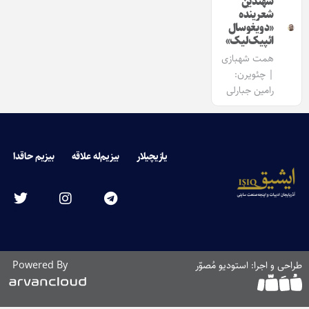
سهندین
شعرینده
«دویغوسال
ائپیک‌‌لیک»
همت شهبازی
| چئویرن:
رامین جبارلی
یازیچیلار
بیزیم‌له علاقه
بیزیم حاقدا
طراحی و اجرا: استودیو مُصوّر
Powered By