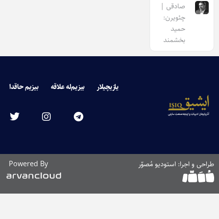
صادقی |
چئویرن:
حمید
بخشمند
یازیچیلار
بیزیم‌له علاقه
بیزیم حاقدا
طراحی و اجرا: استودیو مُصوّر
Powered By