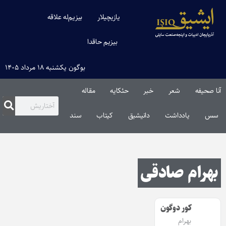
یازیچیلار
بیزیم‌له علاقه
بیزیم حاقدا
بوگون یکشنبه ۱۸ مرداد ۱۴۰۵
آنا صحیفه
شعر
خبر
حئکایه
مقاله‌
سس
یادداشت
دانیشیق
کیتاب
سند
بهرام صادقی
کور دوگون
بهرام