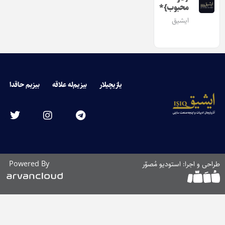
محبوب}*
ایشیق
یازیچیلار
بیزیم‌له علاقه
بیزیم حاقدا
طراحی و اجرا: استودیو مُصوّر
Powered By