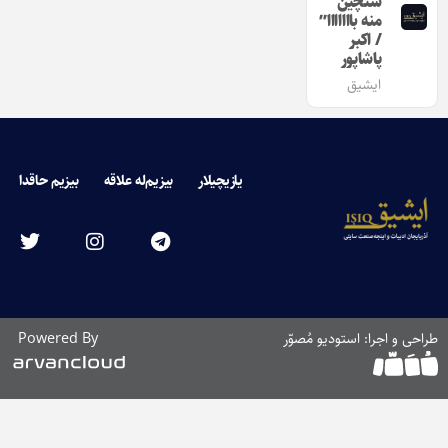
سئچین
منه بااااااا”
/ اکبر
پاشاپور
ایشیق
یازیچیلار
بیزیم‌له علاقه
بیزیم حاقدا
طراحی و اجرا: استودیو مُصوّر
Powered By