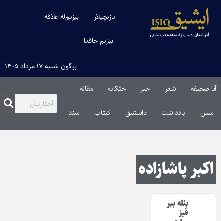
یازیچیلار
بیزیم‌له علاقه
بیزیم حاقدا
بوگون شنبه ۱۷ مرداد ۱۴۰۵
آنا صحیفه
شعر
خبر
حئکایه
مقاله‌
سس
یادداشت
دانیشیق
کیتاب
سند
اکبر پاشازاده
بئله بیر
قیز