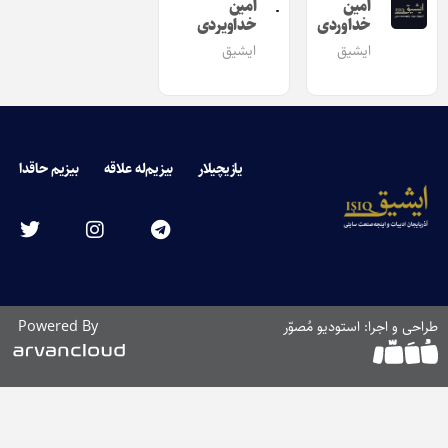
امین
امین
خداوردی
خداویردی
ایشیق
ایشیق
یازیچیلار
بیزیم‌له علاقه
بیزیم حاقدا
طراحی و اجرا: استودیو مُصوّر
Powered By