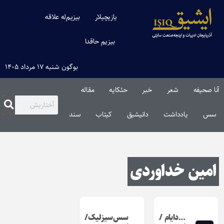
یازیچیلار
بیزیم‌له علاقه
بیزیم حاقدا
بوگون شنبه ۱۷ مرداد ۱۴۰۵
آنا صحیفه
شعر
خبر
حئکایه
مقاله‌
سس
یادداشت
دانیشیق
کیتاب
سند
امین خداوردی
…دایام /
سس‌سیزلیک/