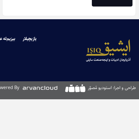
یازیچیلار
بیزیم‌له ع
طراحی و اجرا: استودیو مُصوّر
wered By