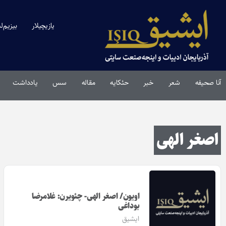
یازیچیلار
بیزیم‌ل
آنا صحیفه
شعر
خبر
حئکایه
مقاله‌
سس
یادداشت
اصغر الهی
اویون/ اصغر الهی- چئویرن: غلامرضا
بوداغی
ایشیق