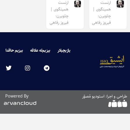
ارنست
ارنست
همینگوی |
همینگوی |
چئویرن:
چئویرن:
فیروز رفاهی
فیروز رفاهی
یازیچیلار
بیزیم‌له علاقه
بیزیم حاقدا
طراحی و اجرا: استودیو مُصوّر
Powered By