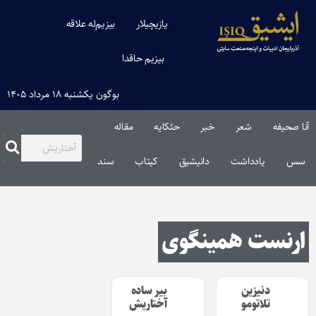
یازیچیلار
بیزیم‌له علاقه
بیزیم حاقدا
بوگون یکشنبه ۱۸ مرداد ۱۴۰۵
آنا صحیفه
شعر
خبر
حئکایه
مقاله‌
سس
یادداشت
دانیشیق
کیتاب
سند
ارنست همینگوی
دنیزین
بیر ساده
تلاتومو
آختاریش