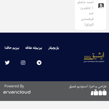
احمد شاملو
| چئویرن:
احد
فرهمندی
(اویاق)
یازیچیلار
بیزیم‌له علاقه
بیزیم حاقدا
طراحی و اجرا: استودیو مُصوّر
Powered By