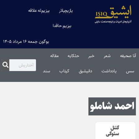
یازیچیلار
بیزیم‌له علاقه
بیزیم حاقدا
بوگون جمعه ۱۶ مرداد ۱۴۰۵
آنا صحیفه
شعر
خبر
حئکایه
مقاله‌
سس
یادداشت
دانیشیق
کیتاب
سند
احمد شاملو
گئنل
سئوگی