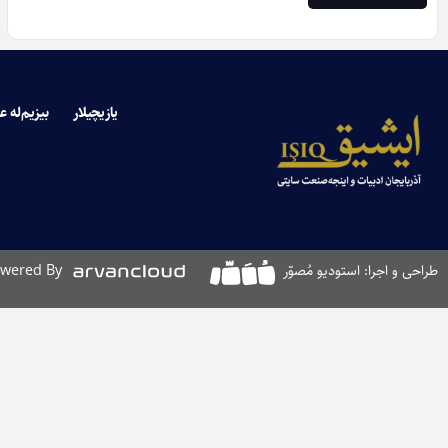
یازیچیلار
بیزیم‌له ع
طراحی و اجرا: استودیو مُصوّر
wered By