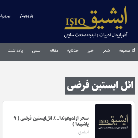
یازیچیلار
بیزیم‌ل
آنا صحیفه
شعر
خبر
حئکایه
مقاله‌
سس
یادداشت
ائل ایستین فرضی
سحر اولدوغوندا…/ ائل‌ایستین فرضی ( ۹
یاشیندا )
ایشیق