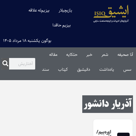
یازیچیلار
بیزیم‌له علاقه
بیزیم حاقدا
بوگون یکشنبه ۱۸ مرداد ۱۴۰۵
آنا صحیفه
شعر
خبر
حئکایه
مقاله‌
سس
یادداشت
دانیشیق
کیتاب
سند
آذریار دانشور
اوره‌ییم/