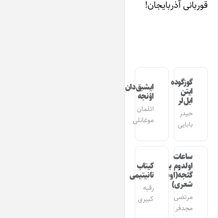
قوربانی آذربایجان!
گوزگوده
ایشیق‌دان
ایتن
اؤنجه
ایل‌لر
ائلمان
حیدر
موغانلی
بابایی
ساعات
اولدوم بیر
کیتاب
گئجه(اوشاق
تانیتیمی
شعری)
رقیه
مرتضی
کبیری
مجدفر