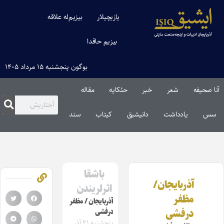
یازیچیلار
بیزیم‌له علاقه
بیزیم حاقدا
بوگون پنجشنبه ۱۵ مرداد ۱۴۰۵
آنا صحیفه
شعر
خبر
حئکایه
مقاله‌
سس
یادداشت
دانیشیق
کیتاب
سند
باشقا
آذربایجان/
اثرلریندن
مظفر
آذربایجان / مظفر
درفشی
درفشی
پنجشنبه ۲۱ آذر