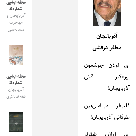
مجله ایشیق
شماره 3
آذربایجان و
مهاجرت
مساله‌سی
آذربایجان
مظفر درفشی
ای اولان جوشغون
اوره‌کلر قانی
مجله ایشیق
شماره 2
آذربایجان!
آذربایجان
قفه‌خانالاری
قلب‌لر دریاسی‌نین
طوفانی آذربایجان!
ای اولان شئرلر