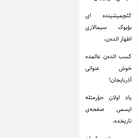
کئچمیشینده ای
بؤیوک سیمالاری
اظهار ائده‌ن،
کسب ائده‌ن عالمده
خوش عنوانی
آذربایجان!
یاد اولان حؤرمتله
ایسمی صفحه‌ی
تاریخده،