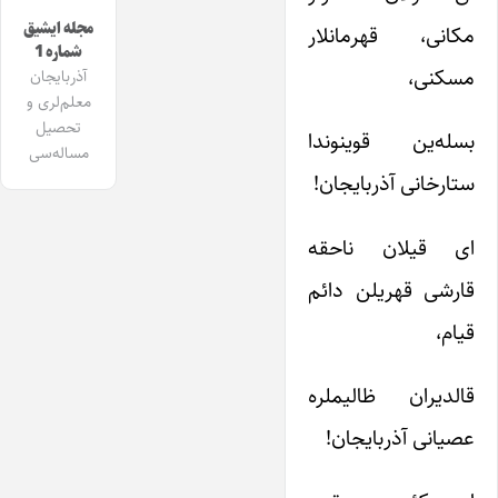
مجله ایشیق
مکانی، قهرمانلار
شماره 1
مسکنی،
آذربایجان
معلم‌لری و
تحصیل
بسله‌ین قوینوندا
مساله‌سی
ستارخانی آذربایجان!
ای قیلان ناحقه
قارشی قهریلن دائم
قیام،
قالدیران ظالیملره
عصیانی آذربایجان!