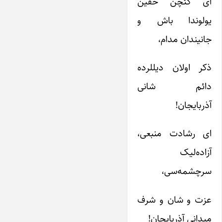
ای کئچن حقین
یولوندا باش و
جانیندان مدام،
ذکر اولان دیللرده
دائم شانی
آذربایجان!
ای رشادت منبعی،
آزاده‌لیک
سرچشمه‌سی،
عزت و شان و شرف
میدانی آذربایجان!