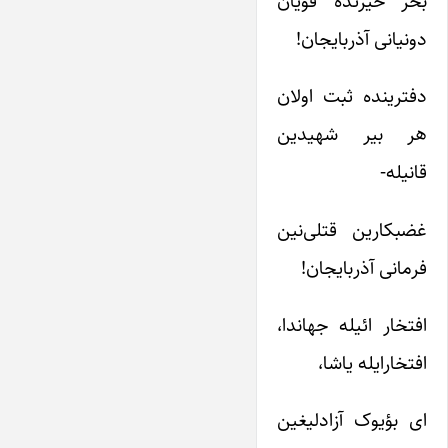
بحر حیرتده قویان
دونیانی آذربایجان!
دفترینده ثبت اولان
هر بیر شهیدین
قانیله-
غضبکارین قتلی‌نین
فرمانی آذربایجان!
افتخار ائیله جهاندا،
افتخارایله یاشا،
ای بؤیوک آزادلیغین