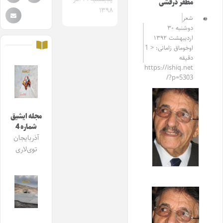
مظفر درفشی
۱۳۹۸
شعر
دوشنبه ۳۰
اردیبهشت ۱۳۹۲
اوخوماق زامانی: < 1
دقیقه
https://ishiq.net
/?p=5303
مجله ایشیق
شماره 4
آذربایجان
توی‌لاری