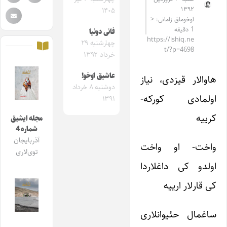
۱۳۹۲
۱۴۰۵
اوخوماق زامانی: <
1 دقیقه
فانی دونیا
https://ishiq.ne
چهارشنبه ۲۹
t/?p=4698
خرداد ۱۳۹۲
عاشیق اوخو!
هاوالار قیزدی، نیاز
دوشنبه ۸ خرداد
اولمادی کورکه-
۱۳۹۱
کرییه
مجله ایشیق
شماره 4
آذربایجان
واخت- او واخت
توی‌لاری
اولدو کی داغلاردا
کی قارلار ارییه
ساغمال حئیوانلاری