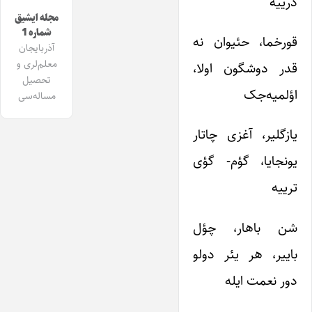
درییه
مجله ایشیق
شماره 1
قورخما، حئیوان نه
آذربایجان
معلم‌لری و
قدر دوشگون اولا،
تحصیل
اؤلمیه‌جک
مساله‌سی
یازگلیر، آغزی چاتار
یونجایا، گؤم- گؤی
ترییه
شن باهار، چؤل
باییر، هر یئر دولو
دور نعمت ایله