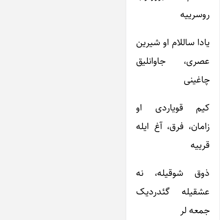
روسرییه
یادا ساللام او شیرین
عصری، جاوانلیق
چاغینی
کیم قویاردی او
زامان، فرق، آغ ایله
قرییه
ذوق شوقیله، نه
عشقیله گئدردیک
جمعه لر