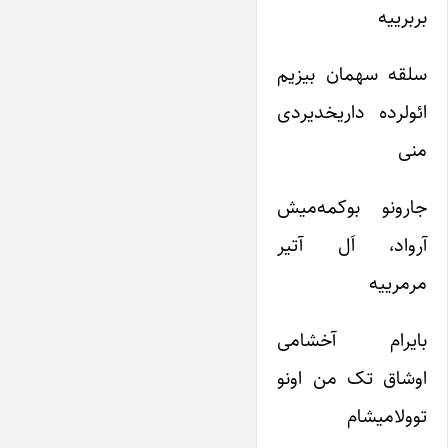
بربرییه
سلقه سهمان بیزیم
ائولرده داریخدیردی
منی
جارونو بوکمه‌میش
آرواد، اَل آتیر
مرمرییه
بایرام آخشامی
اوشاق تک من اونو
توولامیشام