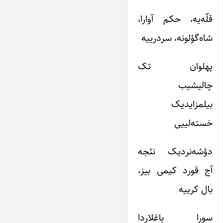
قلّه‌یه، حکم آوارا،
شاه‌گؤلونه، سردرییه
پهلوان تک
چالیشیب
بیلمزایدیک
خسته‌لییی
دؤشه‌نردیک نئجه
آج قورد کیمی بیز،
بال کرییه
سورا باغلاردا