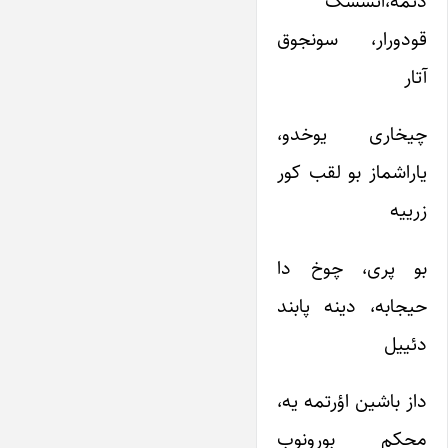
دئمه،ائششک
قودورار، سونجوق
آتار
چیخاری یوخدو،
یاراشماز بو لقب کور
زرییه
بو پری، چوخ دا
حیجابه، دینه پابند
دئییل
داز باشین اؤرتمه یه،
محکم بورونوب