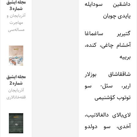
مجله ایشیق
داشقین سودایله
شماره 3
یایدی چوبان
آذربایجان و
مهاجرت
مساله‌سی
گتیریر ساغماغا
آخشام چاغی، کنده،
برییه
شاققاشاق بوزلار
مجله ایشیق
شماره 2
اریر، سئل- سو
آذربایجان
توتوب کؤشنیمی
قفه‌خانالاری
لای‌با‌لای دالغالانیب،
آخدی، سو دولدو