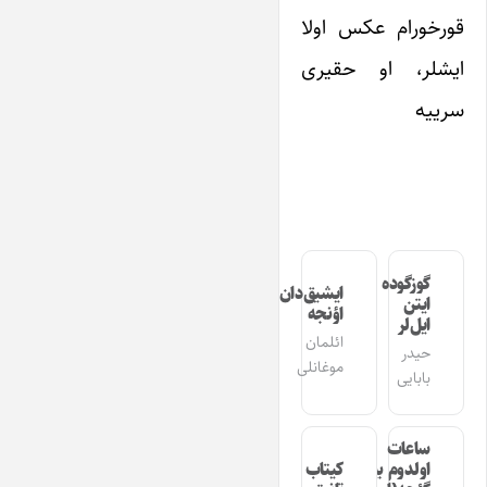
قورخورام عکس اولا
ایشلر، او حقیری
سرییه
گوزگوده
ایشیق‌دان
ایتن
اؤنجه
ایل‌لر
ائلمان
حیدر
موغانلی
بابایی
ساعات
اولدوم بیر
کیتاب