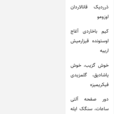
دَرردیک قانالاردان
اوزومو
کیم باخاردی آغاج
اوستونده قیزارمیش
ارییه
خوش گزیب، خوش
یاشادیق، گلمزیدی
فیکریمیزه
دور صفحه آلتی
ساعات، سنگک ایله