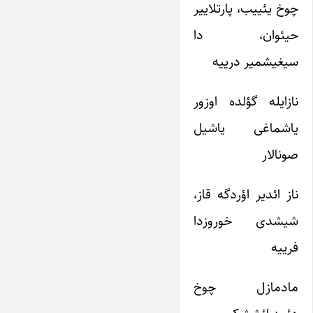
چوخ یئییب، پارتلاییر
حیئوان، دا
سیغیشمیر درییه
نازایله گؤلده اوزور
یاشماغی یاشیل
صونالار
ناز ائدیر اؤردگه قاز،
شیشدی خوروزدا
فرییه
مادمازل چوخ