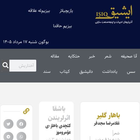
یازیچیلار
بیزیم‌له علاقه
بیزیم حاقدا
بوگون شنبه ۱۷ مرداد ۱۴۰۵
آنا صحیفه
شعر
خبر
حئکایه
مقاله‌
سس
یادداشت
دانیشیق
کیتاب
سند
باشقا
باهار گلیر
اثرلریندن
غلامرضا مجدفر
کئچدی باهار-ی
عؤمروموز
شعر
چهارشنبه ۳ تیر
شنبه ۱۰ فروردین