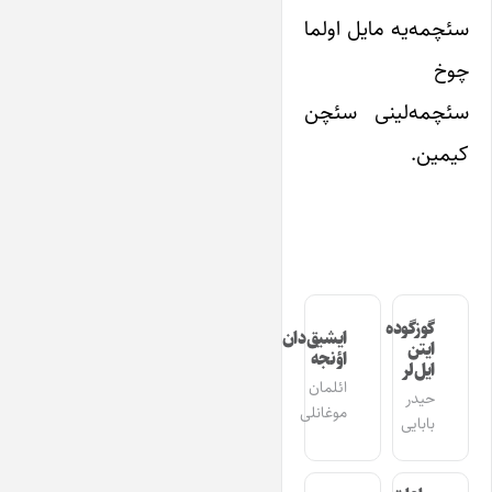
سئچمه‌یه مایل اولما
چوخ
سئچمه‌لینی سئچن
کیمین.
گوزگوده
ایشیق‌دان
ایتن
اؤنجه
ایل‌لر
ائلمان
حیدر
موغانلی
بابایی