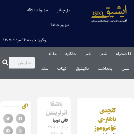
یازیچیلار
بیزیم‌له علاقه
بیزیم حاقدا
بوگون جمعه ۱۶ مرداد ۱۴۰۵
آنا صحیفه
شعر
خبر
حئکایه
مقاله‌
سس
یادداشت
دانیشیق
کیتاب
سند
باشقا
کئچدی
اثرلریندن
باهار-ی
فانی دونیا
عؤمروموز
چهارشنبه ۲۹