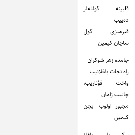
قلبینه گوللـه‌لر
ده‌ییب
قیرمیزی گول
ساچان کیمین
جامده زهر شوکران
راه نجات باغلانیب
واخت قوُتاریب،
چاتیب زامان
مجبور اولوب ایچن
کیمین
یوک- یاپی باغلا