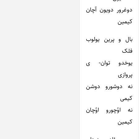
دوغرور دویون آچان
کیمین
بال و پرین یولوب
فلک
یوخدو توان- ی
پروازی
نه دوشورو دوشن
کیمی
نه اوُچورو اوُچان
کیمین