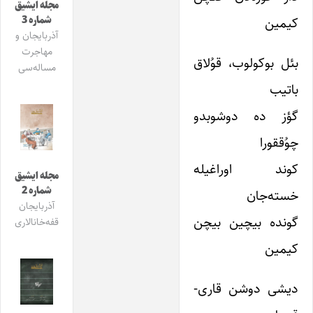
مجله ایشیق
شماره 3
کیمین
آذربایجان و
مهاجرت
بئل بوکولوب، قوُلاق
مساله‌سی
باتیب
گؤز ده دوشوبدو
چوُققورا
کوند اوراغیله
مجله ایشیق
شماره 2
خسته‌جان
آذربایجان
گونده بیچین بیچن
قفه‌خانالاری
کیمین
دیشی دوشن قاری-