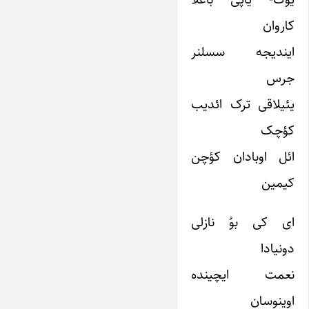
کاروان
ایندیجه سسلنر
جرس
یئیلاقی ترک ائدیب
کؤچک
ائل اوبادان کؤچن
کیمین
ای کی بوُ نازلی
دونیادا
نعمت ایچینده
اوینوسان