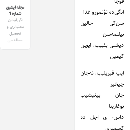
قوجا
مجله ایشیق
انگی‌ده توُتمورو غذا
شماره 1
آذربایجان
سن‌کی حالین
معلم‌لری و
بیلنمه‌سن
تحصیل
مساله‌سی
دیشلی یئییب، ایچن
کیمین
ایپ قیریلیب، نه‌جان
چیخیر
جان ییغیشیب
بوغازینا
داس- ی اجل ده
کسمیری