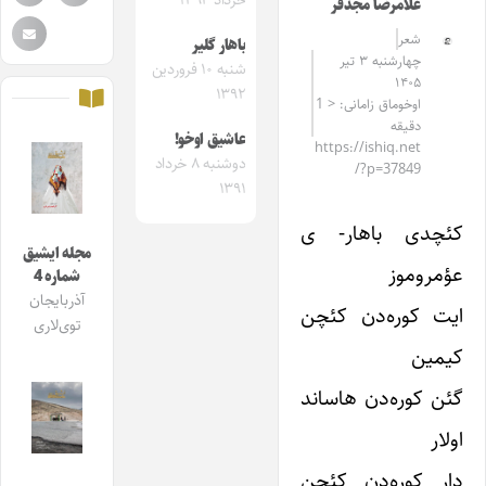
خرداد ۱۳۹۲
غلامرضا مجدفر
شعر
باهار گلیر
چهارشنبه ۳ تیر
شنبه ۱۰ فروردین
۱۴۰۵
۱۳۹۲
اوخوماق زامانی: < 1
دقیقه
عاشیق اوخو!
https://ishiq.net
دوشنبه ۸ خرداد
/?p=37849
۱۳۹۱
کئچدی باهار- ی
مجله ایشیق
عؤمروموز
شماره 4
آذربایجان
ایت کوره‌دن کئچن
توی‌لاری
کیمین
گئن کوره‌دن هاساند
اولار
دار کوره‌دن کئچن