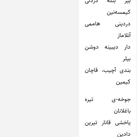
بیر بئله دردلی
کیمسه‌نین
دردینی هاممی
آنلاماز
دار دیبینه دوشن
بیلر
بندی آچیب، قاچان
کیمین
جوخه-ی تیره
باغلانان
یاخشی قانار تیرین
دادین