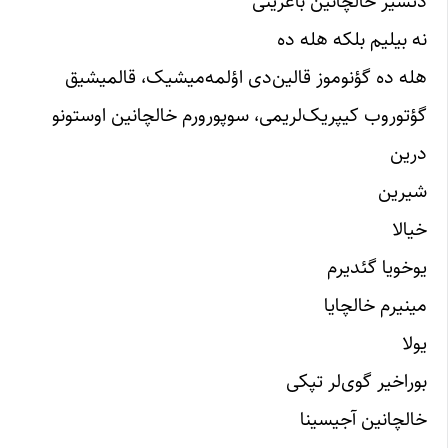
دئشیر خالچانین باغرینی
نه بیلیم بلکه هله ده
هله ده گؤنوموز قالین‌دی اؤلمه‌میشیک، قالمیشیق
گؤتوروب کیپریک‌لریمی، سوپورورم خالچانین اوستونو
درین
شیرین
خیالا
یوخویا‌ گئدیرم
مینیرم خالچایا
یولا
بوراخیر گوی‌لر تپکی
خالچانین آجیسینا