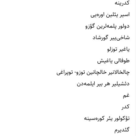
کدرینه
اسیر یئلین اور‌ه‌یی
دولور پلمه‌لرین گؤزو
شاخی‌ییر گورشاد
یاغیر توزلو
طوفا‌لی یاغیش
چالخالانیر خالچانین توزو- توپراغی
دئشیلیر هر بیر ایلمه‌دن
غم
کدر
تؤکولور یئر کوره‌سینه
گئدیرم