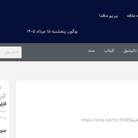
ه علاقه
بیزیم حاقدا
بوگون پنجشنبه ۱۵ مرداد ۱۴۰۵
دانیشیق
کیتاب
سند
ب
اثر
قارل
۱۴۰۵
https://ishiq.net/?p=35589
جنو