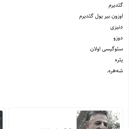
گئدیرم
اوزون بیر یول گئدیرم
دنیزی
دوزو
سئوگیسی اولان
یئره
شه‌هره.