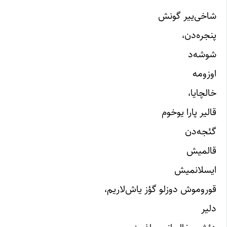
شاخی‌ییر گونش
پنجره‌دن،
شوشه‌د
اوزومه
خالچایا،
قالیر پارا یوخوم
گئجه‌دن
قالمیش
ایسلانمیش
قوروموش دوزلو گؤز یاش‌لاریم،
دلیر