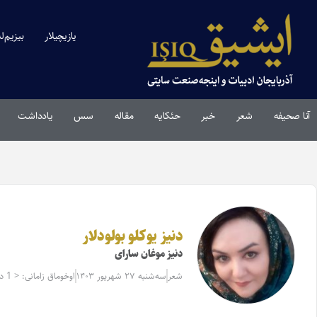
یازیچیلار
بیزیم‌ل
آنا صحیفه
شعر
خبر
حئکایه
مقاله‌
سس
یادداشت
دنیز یوکلو بولودلار
دنیز موغان‌ سارای
شعر
سه‌شنبه ۲۷ شهریور ۱۴۰۳
اوخوماق زامانی: < 1 دقیقه