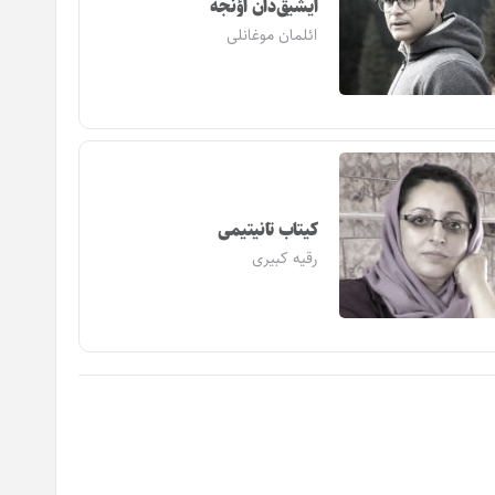
ایشیق‌دان اؤنجه
ائلمان موغانلی
کیتاب تانیتیمی
رقیه کبیری