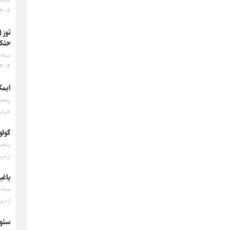
۱۴۰۴
توز 
حئکا
۱۴۰۴
ایمگ
خرداد ۴
گولو
اردیب
یاغی
اردیب
سئو