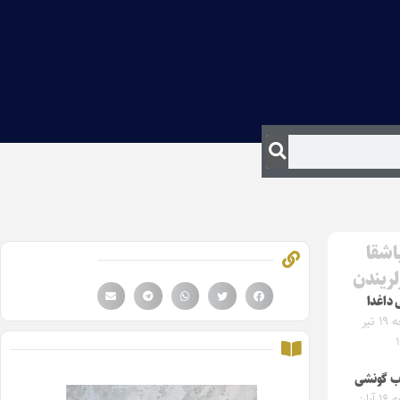
اشقا
لریندن
ی داغدا
جمعه ۱۹ تیر
ب گونشی
جمعه ۱۶ آبان