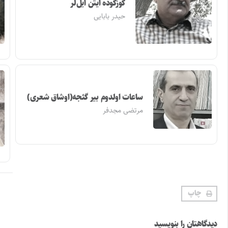
گوزگوده ایتن ایل‌لر
حیدر بابایی
ساعات اولدوم بیر گئجه(اوشاق شعری)
مرتضی مجدفر
چاپ
دیدگاهتان را بنویسید