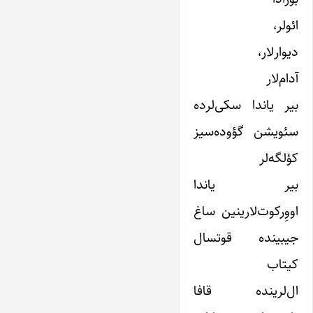
ائولر،
دیوارلار،
آدام‌لار
بیر یاندا سکی‌لرده
سئویشن گؤوده‌سیز
کؤلگه‌لر
بیر یاندا
اووِرکوت‌لارینین ساغ
جیبینده قوتسال
کیتاب
ال‌لرینده قافا