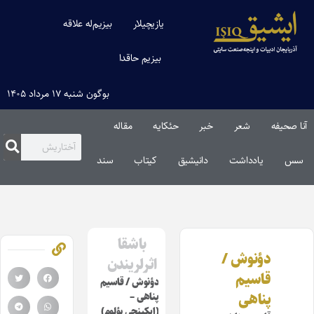
یازیچیلار
بیزیم‌له علاقه
بیزیم حاقدا
بوگون شنبه ۱۷ مرداد ۱۴۰۵
آنا صحیفه
شعر
خبر
حئکایه
مقاله‌
سس
یادداشت
دانیشیق
کیتاب
سند
باشقا
دؤنوش /
اثرلریندن
قاسیم
دؤنوش / قاسیم
پناهی
پناهی –
(ایکینجی بؤلوم)