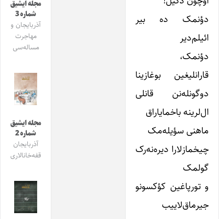
اوچون دگیل!
مجله ایشیق
شماره 3
دؤنمک ده بیر
آذربایجان و
ائیلم‌دیر
مهاجرت
مساله‌سی
دؤنمک،
قارانلیغین بوغازینا
دوگونله‌نن قانلی
ال‌لرینه باخمایاراق
مجله ایشیق
ماهنی سؤیله‌مک
شماره 2
آذربایجان
چیخمازلارا دیره‌نه‌رک
قفه‌خانالاری
گولمک
و تورپاغین کؤکسونو
جیرماق‌لاییب