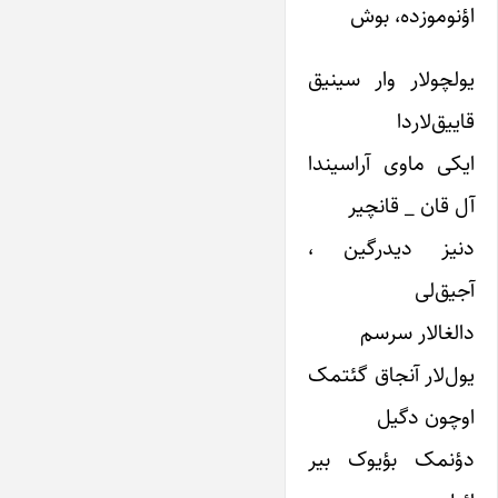
اؤنوموزده، بوش
یولچولار وار سینیق
قاییق‌لاردا
ایکی ماوی آراسیندا
آل قان _ قانچیر
دنیز دیدرگین ،
آجیق‌لی
دالغالار سرسم
یول‌لار آنجاق گئتمک
اوچون دگیل
دؤنمک بؤیوک بیر