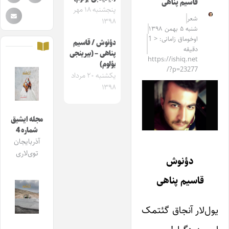
قاسیم پناهی
پنجشنبه ۱۸ مهر
شعر
۱۳۹۸
شنبه ۵ بهمن ۱۳۹۸
اوخوماق زامانی: < 1
دؤنوش / قاسیم
دقیقه
پناهی – (بیرینجی
https://ishiq.net
بؤلوم)
/?p=23277
یکشنبه ۲۰ مرداد
۱۳۹۸
مجله ایشیق
شماره 4
آذربایجان
توی‌لاری
دؤنوش
قاسیم پناهی
یول‌لار آنجاق گئتمک