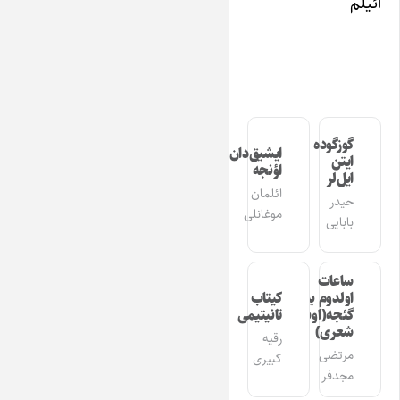
ائیلم
گوزگوده
ایشیق‌دان
ایتن
اؤنجه
ایل‌لر
ائلمان
حیدر
موغانلی
بابایی
ساعات
اولدوم بیر
کیتاب
گئجه(اوشاق
تانیتیمی
شعری)
رقیه
مرتضی
کبیری
مجدفر