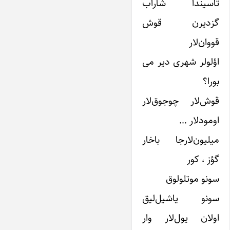
تاسیندا شاراب
گزدیرن قوش
قووان‌لار
اؤلولر شهری دیر می
بورا؟
قوش‌لار چوجوق‌لار
اومودلار …
میلیون‌لارجا باخار
گؤز ، کور
سونو موتلولوق
سونو یاشیل‌لیق
اولان یول‌لار وار