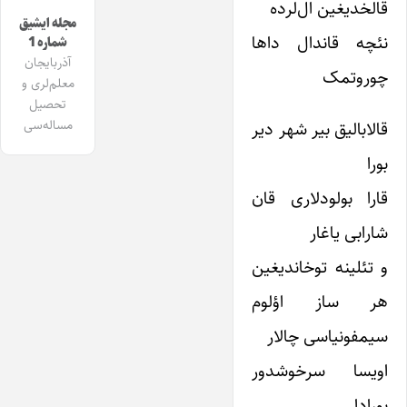
قالخدیغین ال‌لرده
مجله ایشیق
نئچه قاندال داها
شماره 1
آذربایجان
چوروتمک
معلم‌لری و
تحصیل
مساله‌سی
قالابالیق بیر شهر دیر
بورا
قارا بولودلاری قان
شارابی یاغار
و تئلینه توخاندیغین
هر ساز اؤلوم
سیمفونیاسی چالار
اویسا سرخوشدور
بورادا