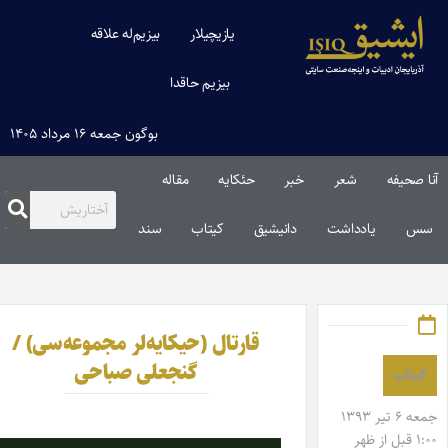
یازیچیلار
بیزیم‌له علاقه
بیزیم حاقدا
بوگون جمعه ۱۶ مرداد ۱۴۰۵
شعر
خبر
حئکایه
مقاله‌
یادداشت
دانیشیق
کیتاب
سند
قارتال (حیکایه‌لر مجموعه‌سی) /
گنجعلی صباحی