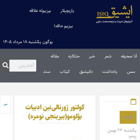
یازیچیلار
بیزیم‌له علاقه
بیزیم حاقدا
بوگون یکشنبه ۱۸ مرداد ۱۴۰۵
آنا صحیفه
شعر
خبر
حئکایه
مقاله‌
سس
یادداشت
دانیشیق
کیتاب
سند
کولتور ژورنالی‌نین ادبیات
بؤلومو(بیرینجی نومره)
کیتاب
یکشنبه ۲۲ بهمن
۱۳۹۱