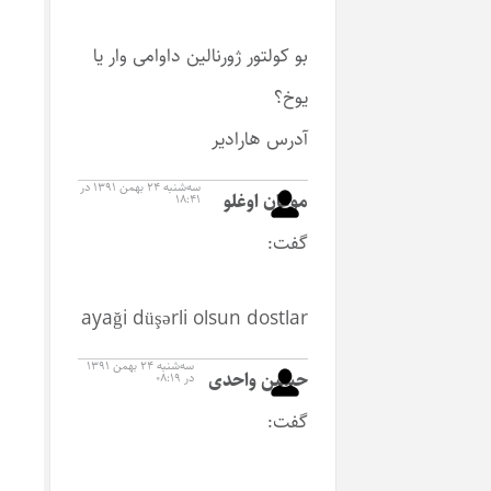
بو کولتور ژورنالین داوامی وار یا
یوخ؟
آدرس هارادیر
سه‌شنبه ۲۴ بهمن ۱۳۹۱ در
موغان اوغلو
۱۸:۴۱
گفت:
ayaği düşərli olsun dostlar
سه‌شنبه ۲۴ بهمن ۱۳۹۱
حسین واحدی
در ۰۸:۱۹
گفت: