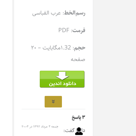
رسم‌الخط
: عرب الفباسی
فرمت
: PDF
حجم
: ۱.32مگابایت – ۲۰
صفحه
۳ پاسخ
جمعه ۴ مرداد ۱۳۹۲ در ۲۰:۰۴
دالغا
گفت: