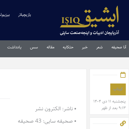
یازیچیلار
بیزیم‌ل
آنا صحیفه
شعر
خبر
حئکایه
مقاله‌
سس
یادداشت
کیتاب
پنجشنبه ۱۱ دی ۱۴۰۴
▪ ناشر: الکترون نشر
۹:۱۳ بعد از ظهر
▪ صحیفه سایی: 43 صحیفه