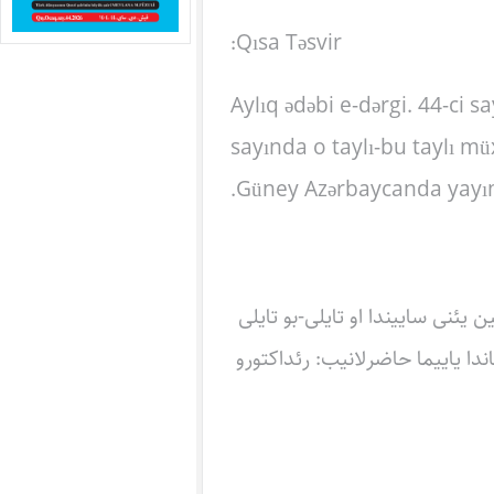
Qısa Təsvir:
Aylıq ədəbi e-dərgi. 44-ci 
sayında o taylı-bu taylı mü
Güney Azərbaycanda yayıma 
رگی‌نین یئنی ساییندا او تایلی-بو تایلی
دا یاییما حاضرلانیب: رئداکتورو