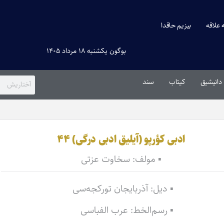
ه علاقه
بیزیم حاقدا
بوگون یکشنبه ۱۸ مرداد ۱۴۰۵
دانیشیق
کیتاب
سند
ادبی کؤرپو (آیلیق ادبی درگی) ۴۴
▪ مولف: سخاوت عزتی
▪ دیل: آذربایجان تورکجه‌سی
▪ رسم‌الخط: عرب الفباسی