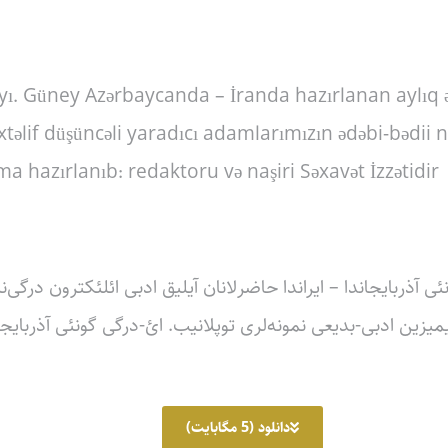
sayı. Güney Azərbaycanda – İranda hazırlanan aylıq 
xtəlif düşüncəli yaradıcı adamlarımızın ədəbi-bədii 
hazırlanıb: redaktoru və naşiri Səxavət İzzətidir.
. ۴۴-جی سایی. گونئی آذربایجاندا – ایراندا حاضرلانان آیلیق ادبی ائلئکترون د
یزین ادبی-بدیعی نمونه‌لری توپلانیب. ائ-درگی گونئی آذربایجان
دانلود (5 مگابایت)