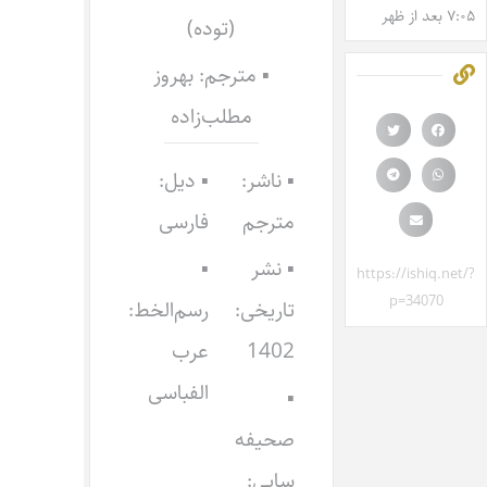
۷:۰۵ بعد از ظهر
(توده)
▪ مترجم: بهروز
مطلب‌زاده
▪ ناشر:
▪ دیل:
مترجم
فارسی
▪ نشر
▪
https://ishiq.net/?
p=34070
تاریخی:
رسم‌الخط:
1402
عرب
الفباسی
▪
صحیفه
سایی: