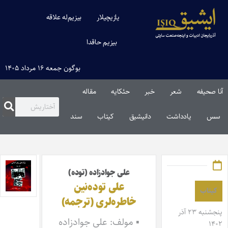
یازیچیلار
بیزیم‌له علاقه
بیزیم حاقدا
بوگون جمعه ۱۶ مرداد ۱۴۰۵
آنا صحیفه
شعر
خبر
حئکایه
مقاله‌
سس
یادداشت
دانیشیق
کیتاب
سند
علی جوادزاده (توده)
علی توده‌نین
کیتاب
خاطره‌لری (ترجمه)
پنجشنبه ۲۳ آذر
▪ مولف: علی جوادزاده
۱۴۰۲