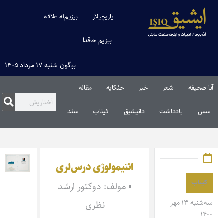
یازیچیلار
بیزیم‌له علاقه
بیزیم حاقدا
بوگون شنبه ۱۷ مرداد ۱۴۰۵
آنا صحیفه
شعر
خبر
حئکایه
مقاله‌
سس
یادداشت
دانیشیق
کیتاب
سند
ائتیمولوژی درس‌لری
کیتاب
▪ مولف: دوکتور ارشد
سه‌شنبه ۱۳ مهر
نظری
۱۴۰۰