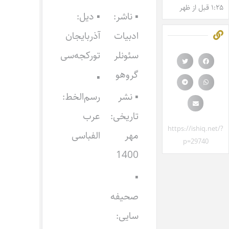
۱:۲۵ قبل از ظهر
▪ ناشر:
▪ دیل:
ادبیات
آذربایجان
سئونلر
تورکجه‌سی
گروهو
▪
▪ نشر
رسم‌الخط:
تاریخی:
عرب
https://ishiq.net/?
مهر
الفباسی
p=29740
1400
▪
صحیفه
سایی: