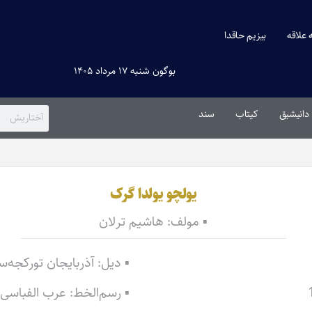
ه علاقه
بیزیم حاقدا
بوگون شنبه ۱۷ مرداد ۱۴۰۵
دانیشیق
کیتاب
سند
یولچو یولدا گرک
▪ مولف: هاشیم ترلان
▪ دیل: آذربایجان تورکجه‌
▪ رسم‌الخط: عرب الفباسی