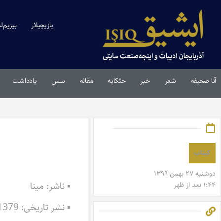
یازیچیلار
بیزیم‌ل
آنا صحیفه
شعر
خبر
حئکایه
مقاله‌
سس
یادداشت
کیتاب
دوشنبه ۲۷ بهمن ۱۳۹۹
▪ ناشر: مینا
۱:۴۴ بعد از ظهر
▪ نشر تاریخی: 1379