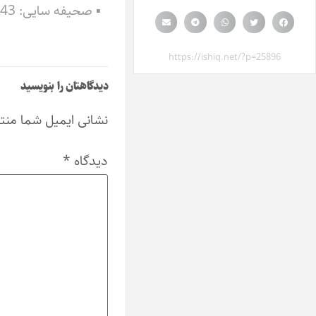
▪ صحیفه سایی: 143 صحیفه
https://ishiq.net/?p=25896
دیدگاهتان را بنویسید
نشانی ایمیل شما منت
دیدگاه
*