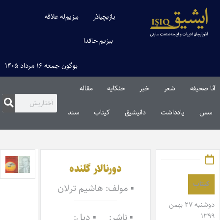
یازیچیلار
بیزیم‌له علاقه
بیزیم حاقدا
بوگون جمعه ۱۶ مرداد ۱۴۰۵
آنا صحیفه
شعر
خبر
حئکایه
مقاله‌
سس
یادداشت
دانیشیق
کیتاب
سند
دورنالار گلنده
کیتاب
▪ مولف: هاشیم ترلان
دوشنبه ۲۷ بهمن
▪ ناشر:
▪ دیل:
۱۳۹۹