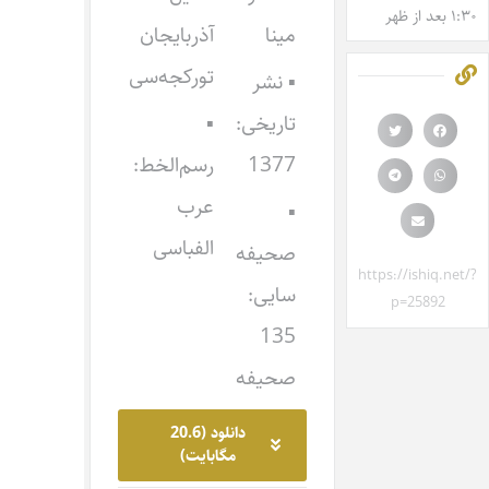
۱:۳۰ بعد از ظهر
مینا
آذربایجان
تورکجه‌سی
▪ نشر
تاریخی:
▪
1377
رسم‌الخط:
عرب
▪
الفباسی
صحیفه
https://ishiq.net/?
سایی:
p=25892
135
صحیفه
دانلود (20.6
مگابایت)