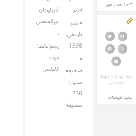
۱۱:۰۳ بعد از ظهر
اختر
آذربایجان
تورکجه‌سی
▪ نشر
تاریخی:
▪
1398
رسم‌الخط:
عرب
▪
الفباسی
صحیفه
https://ishiq.net/?
سایی:
p=23722
330
سعید فیوضات
صحیفه