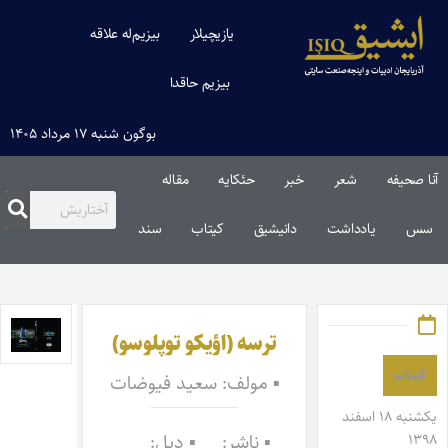
یازیچیلار
بیزیم‌له علاقه
بیزیم حاقدا
بوگون شنبه ۱۷ مرداد ۱۴۰۵
آنا صحیفه
شعر
خبر
حئکایه
مقاله‌
سس
یادداشت
دانیشیق
کیتاب
سند
ترسه (اؤیکو توپلوسو)
کیتاب
▪ مولف: سعید فیوضات
یکشنبه ۱۸ اسفند
▪ ناشر:
▪ دیل:
۱۳۹۸