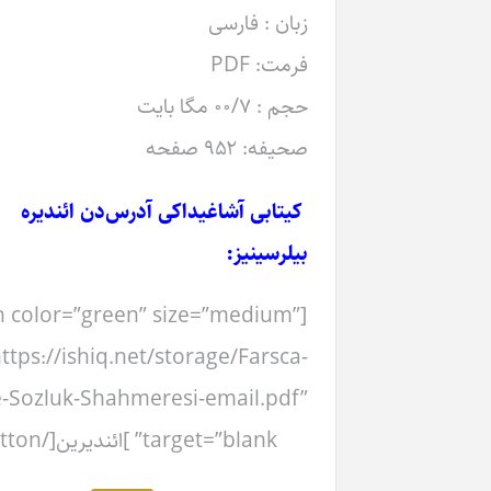
زبان : فارسی
فرمت: PDF
حجم : ۰۰/۷ مگا بایت
صحیفه: ۹۵۲ صفحه
کیتابی آشاغیداکی آدرس‌دن ائندیره
بیلرسینیز:
[button color=”green” size=”medium”
link=”https://ishiq.net/storage/Farsca-
Turkce-Sozluk-Shahmeresi-email.pdf”
target=”blank” ]ائندیرین[/button]