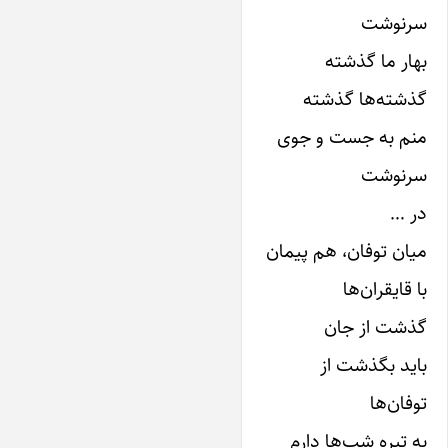
سرنوشت
بهار ما گذشته
گذشته‌ها‌ گذشته
منم به جست و جوی
سرنوشت
در …
میان توفان، هم پیمان
با قایقران‌ها‌
گذشت از جان
باید بگذشت از
توفان‌ها‌
به تیره شب‌ها‌ دارم