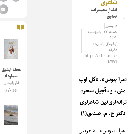
شاعری
ائلدار محمدزاده
صدیق
دانیشیق
جمعه ۲۲ اردیبهشت
۱۴۰۲
اوخوماق زامانی: 6
دقیقه
https://ishiq.net/?
p=32991
مجله ایشیق
شماره 4
«مرا ببوس»، «گل اوپ
آذربایجان
منی» و «آچیل سحر»
توی‌لاری
ترانه‌لری‌نین شاعرلری
دکتر ح. م. صدیق(۱)
«مرا ببوس» شعرینی