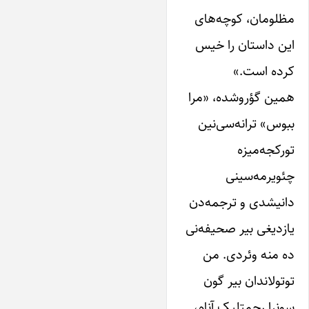
مظلومان، کوچه‌های
‌این داستان را خیس
کرده است.»
همین گؤروشده، «مرا
ببوس» ترانه‌سی‌نین
تورکجه‌میزه
چئویرمه‌سینی
دانیشدی و ترجمه‌دن
‌یازدیغی بیر صحیفه‌نی
ده منه وئردی. من
توتولاندان بیر گون
سونرا رحمتلیک آنام،