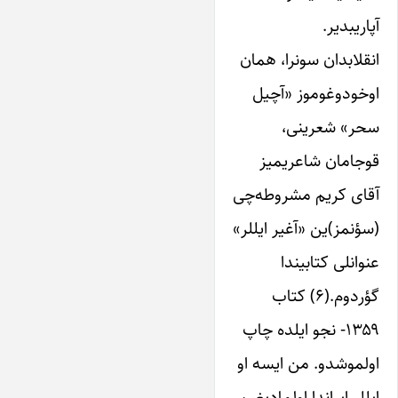
آپاریبدیر.
انقلابدان سونرا، همان
اوخودوغوموز «آچیل
سحر» شعرینی،
قوجامان شاعریمیز
آقای کریم مشروطه‌چی
(سؤنمز)ین «آغیر‌ ایللر»
عنوانلی کتابیندا
گؤردوم.(۶) کتاب
۱۳۵۹- نجو ‌ایلده چاپ
اولموشدو. من ‌ایسه او
‌ایللر ‌ایراندا اولمادیغیم