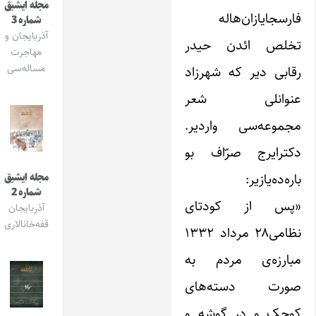
مجله ایشیق
فارسجا‌یازان‌ها‌له
شماره 3
آذربایجان و
تخلص ائدن حیدر
مهاجرت
مساله‌سی
رقابی دیر که شهرزاد
عنوانلی شعر
مجموعه‌سی واردیر.
دکتر‌ایرج صرّاف بو
باره‌ده‌یازیر:
مجله ایشیق
شماره 2
«پس از کودتای
آذربایجان
قفه‌خانالاری
نظامی‌۲۸ مرداد ۱۳۳۲
مبارزه‌ی مردم به
صورت دسته‌های
کوچک و در گوشه و