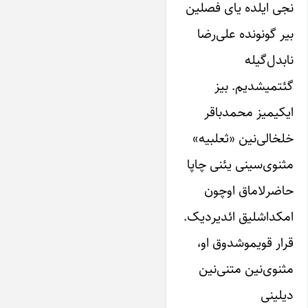
نجی ‌ایلده ‌یای فصلین
بیر گونونده علی‌رضا
نابدل‌گیله
گئتمیشدیم. بیز
‌ایکیمیز محمدباقر
خلخالی‌نین «ثعلبیه»
مثنوی‌سینی ‌یئنی چاپا
حاضرلاماق اوچون
امکداشلیق ائدیردیک.
قرار قویموشدوق او،
مثنوی‌نین متنی‌نین
دیلینی