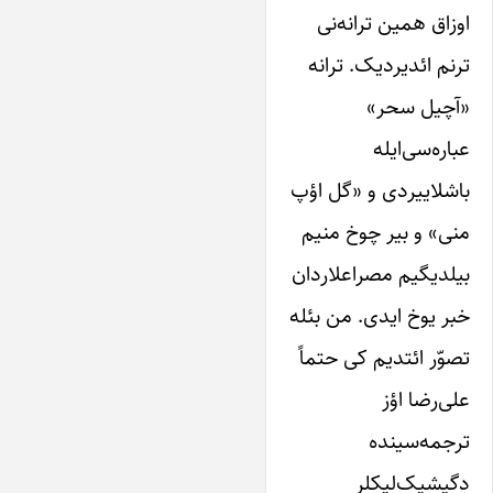
اوزاق همین ترانه‌نی
ترنم ائدیردیک. ترانه
«آچیل سحر»
عباره‌سی‌ایله
باشلاییردی و «گل اؤپ
منی» و بیر چوخ منیم
بیلدیگیم مصراعلاردان
خبر ‌یوخ ‌ایدی. من بئله
تصوّر ائتدیم کی حتماً
علی‌رضا اؤز
ترجمه‌سینده
دگیشیک‌لیکلر