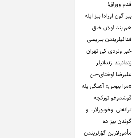
قدم ووراق!
بیر گون اورادا بیز ‌ایله
هم بند اولان خلق
فدائیلریندن بیریسی
خبر وئردی کی تهران
زندانیندا زندانیلر
علیرضا اوختای–‌ین
«مرا ببوس» آهنگی‌ایله
قوشدوغو تورکجه
ترانه‌نی اوخویورلار. او
گوندن بیز ده
مأمورلارین گؤزلریندن