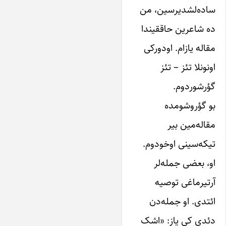
ساده‌لشدیرسین، من
ده شاعرین حاققیندا
مقاله ‌یازام. اودورکی
اونونلا تئز – تئز
گؤرشوردوم.
بو گؤروشومده
مقاله‌مین بیر
تیکه‌سینی اوخودوم.
او، بعضی جمله‌لر
آرتیرماغی توصیه
ائتدی. او جمله‌دن
دئدی کی‌ یاز: «اشک