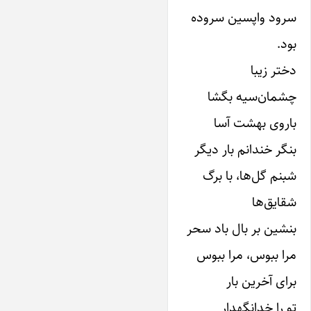
سرود واپسین سروده
بود.
دختر زیبا
چشمان‌سیه بگشا
باروی بهشت آسا
بنگر خندانم بار دیگر
شبنم گل‌ها‌، با برگ
شقایق‌ها‌
بنشین بر بال باد سحر
مرا ببوس، مرا ببوس
برای آخرین بار
تو را خدانگهدار