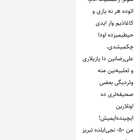
ائوده هر نه ‌یازی و
کاغاذیم وار ‌ایدی
حیطیمیزده اودا
چکمیشدی،
علی‌رضانین دا‌ یازیلاری
و ثعلبیه‌نین منه
وئردیگی بعضی
صحیفه‌لری ده
اونلارین
‌ایچینده‌ایمیش!
من ۵۰- نجی‌ایلده تبریز