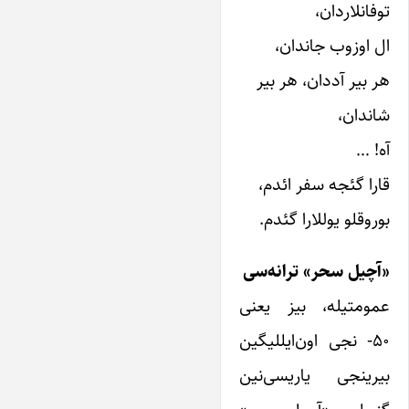
توفانلاردان،
ال اوزوب جاندان،
هر بیر آددان، هر بیر
شاندان،
آه! …
قارا گئجه سفر ائدم،
بوروقلو ‌یوللارا گئدم.
«آچیل سحر» ترانه‌سی
عمومتیله، بیز ‌یعنی
۵۰- نجی اون‌ایللیگین
بیرینجی ‌یاریسی‌نین