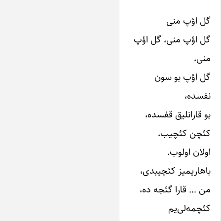
گل اؤپ منی
گل اؤپ منی، گل اؤپ
منی،
گل اؤپ بو سون
نفسده،
بو قارانلیق قفسده،
کئچن کئچیب،
اولان اولوب.
باهاریمیز کئچیبدی،
من … قارا گئجه ده،
کئچمه‌لی‌یم