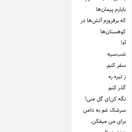
با‌یارم پیمان‌ها‌
که برفروزم آتش‌ها‌ در
کوهستان‌ها‌
آه!
شب‌سیه
سفر کنم.
ز تیره ره
گذر کنم
نگه کن‌ای گل منی!
سرشک غم به دامن
برای من میفکن.