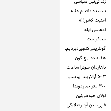
زندانی‌نین ‌سیاسی
بندینده «اقدام علیه
امنیت کشور!!»
ادعاسی ‌ایله
محکومیت
گونلریمی‌کئچیردیردیم.
هفته ده اوچ گون
ناهاردان سونرا ساعات
۳ -۵ آرالاریندا بو بندین
۳۰۰ متر حدودوندا
اولان حیه‌طی‌نین
قاپی‌سین آچیردیلارکی