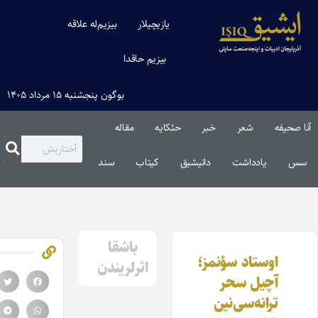
یازیچیلار
بیزیم‌له علاقه
بیزیم حاقدا
بوگون پنجشنبه ۱۵ مرداد ۱۴۰۵
نا صحیفه
شعر
خبر
حئکایه
مقاله‌
سس
یادداشت
دانیشیق
کیتاب
سند
باشقا
اوستاد سؤنمز؛
اثرلریندن
آچیل سحر
ترانه‌سی‌نین