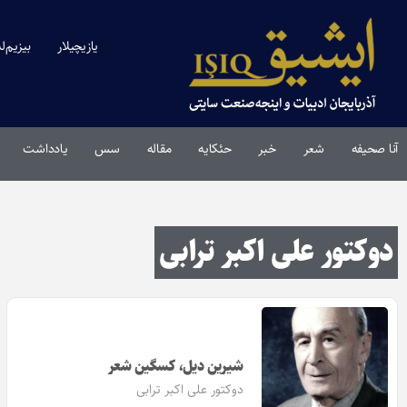
یازیچیلار
بیزیم‌ل
آنا صحیفه
شعر
خبر
حئکایه
مقاله‌
سس
یادداشت
دوکتور علی اکبر ترابی
شیرین دیل، کسگین شعر
دوکتور علی اکبر ترابی