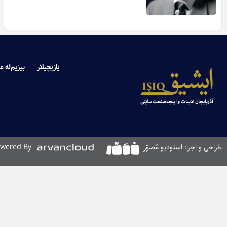
یازیچیلار
بیزیم‌له ع
طراحی و اجرا: استودیو مُصوّر
wered By