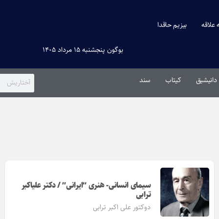
ه علاقه
بیزیم حاقدا
بوگون پنجشنبه ۱۵ مرداد ۱۴۰۵
دانیشیق
کیتاب
سند
سیمای انسانی- هنری “ایرانی” / دکتر علی‎اکبر
ترابی
دوکتور علی اکبر ترابی